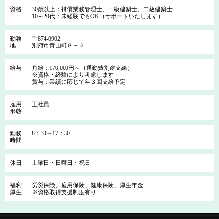
資格
30歳以上：補償業務管理士、一級建築士、二級建築士
10～20代：未経験でもOK（サポートいたします）
勤務
〒874-0902
地
別府市青山町８－２
給与
月給：170,000円～（通勤費別途支給）
※資格・経験により考慮します
賞与：業績に応じて年３回支給予定
雇用
正社員
形態
勤務
8：30～17：30
時間
休日
土曜日・日曜日・祝日
福利
労災保険、雇用保険、健康保険、厚生年金
厚生
※資格取得支援制度有り