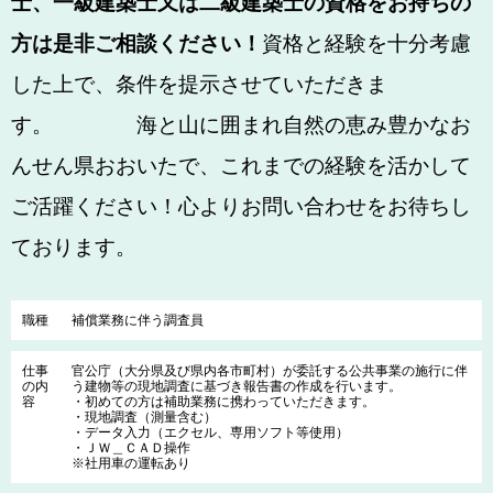
士、一級建築士又は二級建築士
の資格をお持ちの
方は
是非ご相談ください！
資格と経験を十分考慮
した上で、条件を提示させていただきま
す。 海と山に囲まれ自然の恵み豊かなお
んせん県おおいたで、これまでの経験を活かして
ご活躍ください！心よりお問い合わせをお待ちし
ております。
職種
補償業務に伴う調査員
仕事
官公庁（大分県及び県内各市町村）が委託する公共事業の施行に伴
の内
う建物等の現地調査に基づき報告書の作成を行います。
容
・初めての方は補助業務に携わっていただきます。
・現地調査（測量含む）
・データ入力（エクセル、専用ソフト等使用）
・ＪＷ＿ＣＡＤ操作
※社用車の運転あり